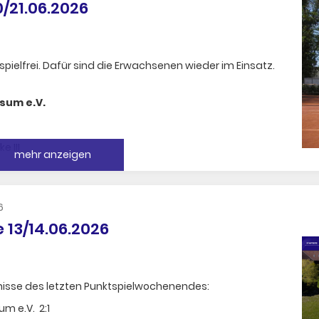
/21.06.2026
ielfrei. Dafür sind die Erwachsenen wieder im Einsatz.
sum e.V.
e III
mehr anzeigen
.V.
6
schon sagte: "Wenn ich nicht verliere, kann der andere
13/14.06.2026
bnisse des letzten Punktspielwochenendes:
um e.V. 2:1