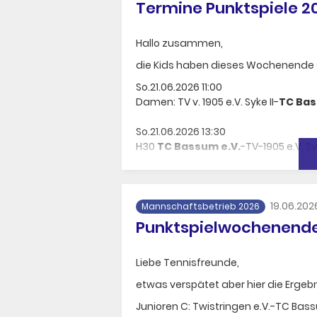
Termine Punktspiele 20
Hallo zusammen,
die Kids haben dieses Wochenende sp
So.21.06.2026 11:00
Damen: TV v. 1905 e.V. Syke II-
TC Bas
So.21.06.2026 13:30
H30
TC Bassum e.V.
-TV-1905 e.V. Syk
So.21.06.2026 15:00
H40 RW Bremen e.V. III-
TC Bassum e
19.06.202
Mannschaftsbetrieb 2026
Denkt daran, was unser Boris früher 
Punktspielwochenende 
nicht gewinnen." :-)
Liebe Tennisfreunde,
Wünschen viel Erfolg!
etwas verspätet aber hier die Erge
Junioren C: Twistringen e.V.-TC Bass