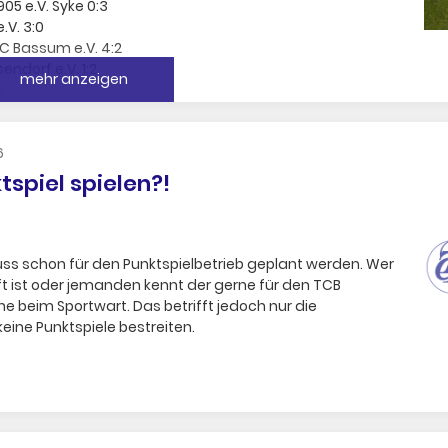
905 e.V. Syke 0:3
.V. 3:0
TC Bassum e.V. 4:2
endorf e.V. 1:2
mehr anzeigen
.V. 2:4
 II 4:2
henende!
6
spiel spielen?!
ss schon für den Punktspielbetrieb geplant werden. Wer
ft ist oder jemanden kennt der gerne für den TCB
 beim Sportwart. Das betrifft jedoch nur die
eine Punktspiele bestreiten.