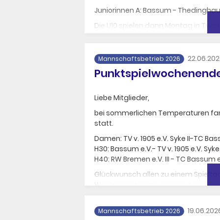
Juniorinnen A: Bassum - Thedinghaus
Die U10 spielen dann Montag in Twis
Die Junioren C spielen am Dienstag 
Die H50 haben am Mittwoch ab 18 Uhr
22.06.20
Mannschaftsbetrieb 2026
Punktspielwochenende 
Die H60 spielen am Dienstag auswär
Bitte beachtet, dass am Diensta
eingeschränkt zur Verfügung st
Liebe Mitglieder,
bei sommerlichen Temperaturen fa
statt.
Damen: TV v. 1905 e.V. Syke II-TC Bas
H30: Bassum e.V.- TV v. 1905 e.V. Syke II
H40: RW Bremen e.V. III - TC Bassum e
Glückwunsch allen zu einem Spielta
Wochenende mit unseren Jugendlic
19.06.202
Mannschaftsbetrieb 2026