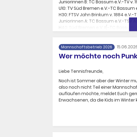
Juniorinnen B: TC Bassum e.V.-TV v. 1
U10: TV Süd Bremen e.V.-TC Bassum e
H30: FTSV Jahn Brinkum v. 1884 e.V.-
Juniorinnen A: TC Bassum e.V.-TSV As
H40: Süd Bremen e.V. II[-TC Bassum e
Damen: TC Bassum e.V.-Barrier TC e.V.
Weiter geht´s dann an diesem Woc
15.06.202
Mannschaftsbetrieb 2026
Wer möchte noch Punkt
Liebe Tennisfreunde,
Noch ist Sommer aber der Winter mu
also noch nicht Teil einer Mannscha
auflaufen möchte, meldet Euch gerne
Erwachsenen, da die Kids im Winter k