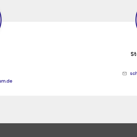
S
sc
um.de