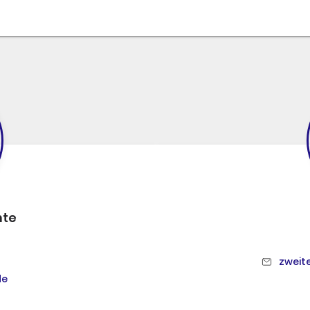
nte
zweit
de