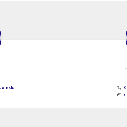
sum.de
0
s