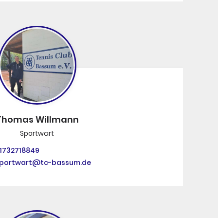
Thomas Willmann
Sportwart
1732718849
portwart@tc-bassum.de